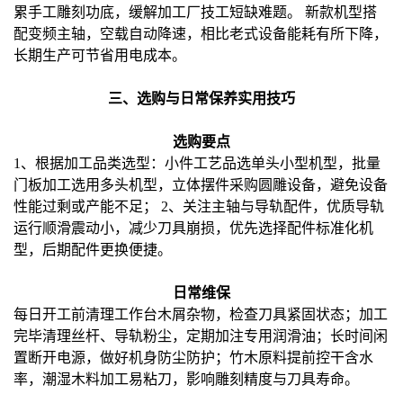
累手工雕刻功底，缓解加工厂技工短缺难题。
新款机型搭
配变频主轴，空载自动降速，相比老式设备能耗有所下降，
长期生产可节省用电成本。
三、选购与
日常保养实用技巧
选购要点
1、根据加工品类选型：小件工艺品选单头小型机型，批量
门板加工选用多头机型，立体摆件采购圆雕设备，避免设备
性能过剩或产能不足； 2、关注主轴与导轨配件，优质导轨
运行顺滑震动小，减少刀具崩损，优先选择配件标准化机
型，后期配件更换便捷。
日常维保
每日开工前清理工作台木屑杂物，检查刀具紧固状态；加工
完毕清理丝杆、导轨粉尘，定期加注专用润滑油；长时间闲
置断开电源，做好机身防尘防护；竹木原料提前控干含水
率，潮湿木料加工易粘刀，影响雕刻精度与刀具寿命。