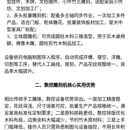
型挂件、木牌、文创摆件、小件竹艺雕刻，适配家庭小作
坊、文创加工厂；
2、
多头批量雕刻机：配备多主轴同步作业，一次加工多件
产品，适合门板、柜体雕花、批量装饰板材加工，是大中
型家具厂标配；
3、
立体圆雕机：可完成圆柱木料三维造型，用于实木桌椅
腿、佛像木雕、圆柱形竹木制品加工。
设备依托电脑制图导入程序，自动完成开槽、镂空、浮雕、
切割等工序，替代人工画线、凿刻，产品花纹规整统一，良
品率大幅提升。
二、数控雕刻机核心实用优势
相比传统手工雕琢，数控设备优势突出。一是加工精度稳
定，花纹深浅、尺寸误差可控，批量生产产品规格统一，满
足家具标准化定制需求；二是原料损耗更低，数控排版优化
木料布局，边角余料大幅减少，节约竹木原材料；三是上手
门槛降低，操作人员只需熟悉制图与设备操控，不用长年积