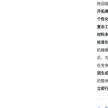
绝因
开拓
个性
复杂
材料
标准
机器
买，
在竞
润生
的整
立即