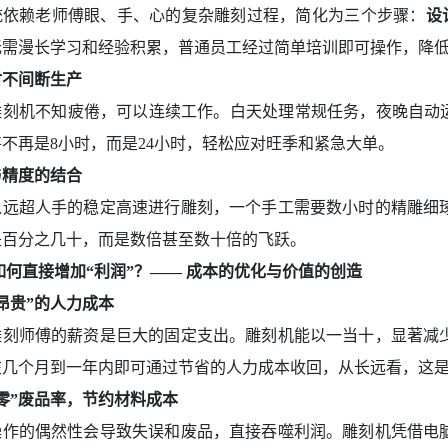
统依赖老师傅眼、手、心的复杂雕刻过程，简化为三个步骤：
设
无需漫长学习和经验积累，普通员工经过简单培训即可操作，降
时不间断生产
雕刻机不知疲倦，可以连续工作。白天处理常规任务，夜晚自动运
不再是8小时，而是24小时，轻松应对旺季和紧急大单。
与精度的结合
以远超人手的稳定高速进行雕刻，一个手工需要数小时的精雕细
是百分之几十，而是数倍甚至数十倍的飞跃。
如何直接增加“利润”？—— 成本的优化与价值的创造
昂贵”的人力成本
雕刻师傅的薪资是巨大的固定支出。雕刻机能以一当十，显著减
在几个月到一年内即可通过节省的人力成本收回，从长远看，这
零”废品率，节约材料成本
操作的偶然性会导致失误和废品，直接吞噬利润。雕刻机凭借电