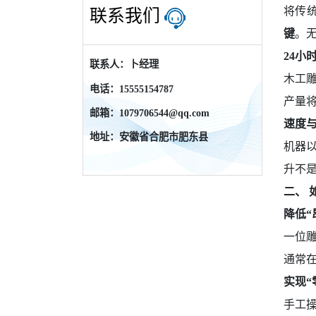
将传
联系我们
键
。
24小
联系人：卜经理
木工
电话：15555154787
产量将
邮箱：1079706544@qq.com
速度
地址：安徽省合肥市肥东县
机器
升不
二、 
降低“
一位
通常
实现“
手工